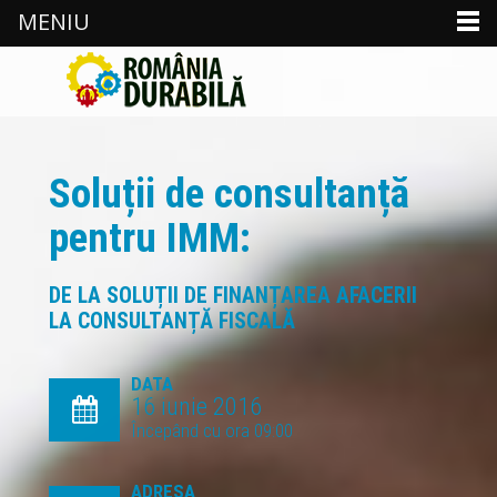
MENIU
Soluții de consultanță
pentru IMM:
DE LA SOLUȚII DE FINANȚAREA AFACERII
LA CONSULTANȚĂ FISCALĂ
DATA
16 iunie 2016
Începând cu ora 09:00
ADRESA