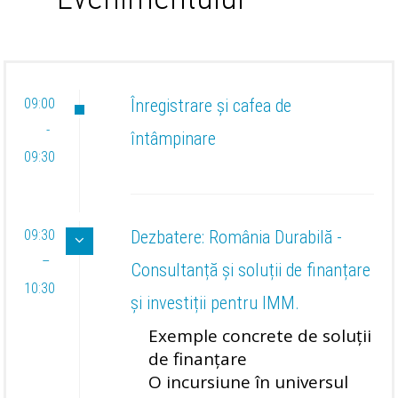
09:00
Înregistrare și cafea de
-
întâmpinare
09:30
09:30
Dezbatere: România Durabilă -
–
Consultanță și soluții de finanțare
10:30
și investiții pentru IMM.
Exemple concrete de soluții
de finanțare
O incursiune în universul