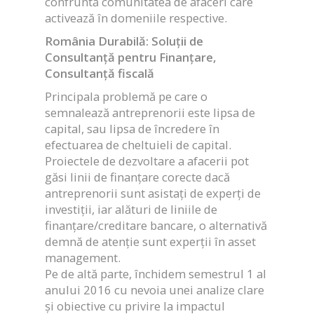
confruntă comunitatea de afaceri care
activează în domeniile respective.
România Durabilă: Soluții de
Consultanță pentru Finanțare,
Consultanță fiscală
Principala problemă pe care o
semnalează antreprenorii este lipsa de
capital, sau lipsa de încredere în
efectuarea de cheltuieli de capital.
Proiectele de dezvoltare a afacerii pot
găsi linii de finanțare corecte dacă
antreprenorii sunt asistați de experți de
investiții, iar alături de liniile de
finanțare/creditare bancare, o alternativă
demnă de atenție sunt experții în asset
management.
Pe de altă parte, închidem semestrul 1 al
anului 2016 cu nevoia unei analize clare
și obiective cu privire la impactul