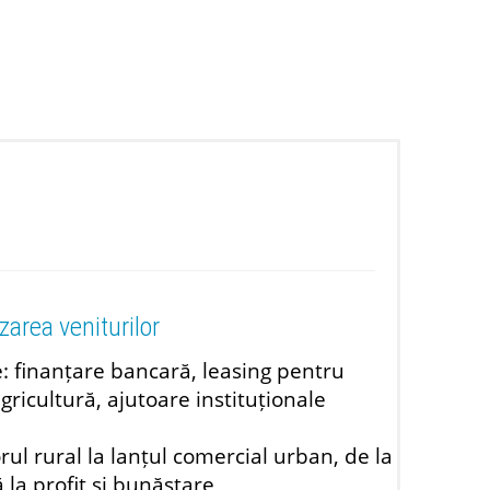
zarea veniturilor
e: finanțare bancară, leasing pentru
ricultură, ajutoare instituționale
ul rural la lanțul comercial urban, de la
ă la profit și bunăstare