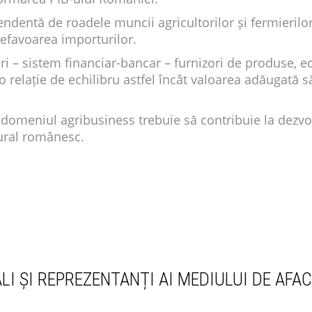
endentă de roadele muncii agricultorilor și fermierilo
efavoarea importurilor.
i – sistem financiar-bancar – furnizori de produse, ec
o relație de echilibru astfel încât valoarea adăugată s
 domeniul agribusiness trebuie să contribuie la dezvol
rural românesc.
LI ȘI REPREZENTANȚI AI MEDIULUI DE AFAC