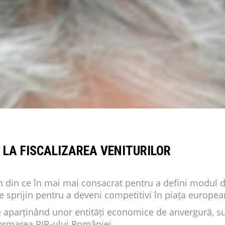
 LA FISCALIZAREA VENITURILOR
n din ce în mai mai consacrat pentru a defini modul 
e sprijin pentru a deveni competitivi în piața europea
ie aparținând unor entități economice de anvergură, 
 formarea PIB-ului României.