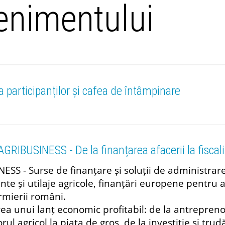
nimentului
a participanților și cafea de întâmpinare
GRIBUSINESS - De la finanțarea afacerii la fiscali
ESS - Surse de finanțare și soluții de administrar
e și utilaje agricole, finanțări europene pentru ag
rmierii români.
ea unui lanț economic profitabil: de la antreprenor
ul agricol la piața de gros, de la investiție și trud