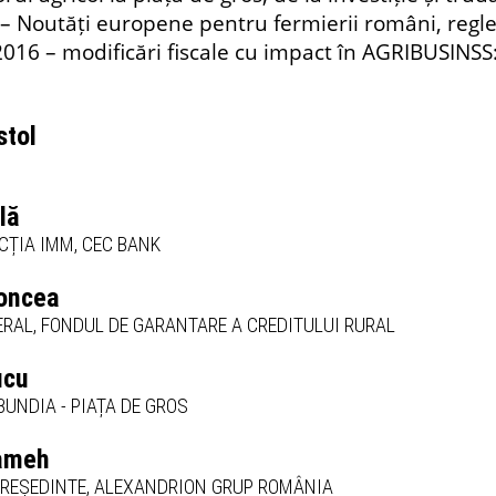
 – Noutăți europene pentru fermierii români, reglem
016 – modificări fiscale cu impact în AGRIBUSINSS: 
stol
lă
CȚIA IMM, CEC BANK
oncea
RAL, FONDUL DE GARANTARE A CREDITULUI RURAL
ucu
BUNDIA - PIAȚA DE GROS
ameh
PREȘEDINTE, ALEXANDRION GRUP ROMÂNIA