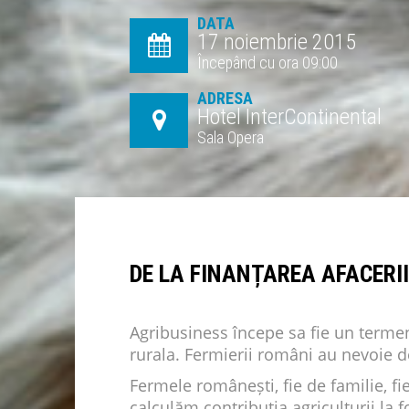
DATA
17 noiembrie 2015
Începând cu ora 09:00
ADRESA
Hotel InterContinental
Sala Opera
DE LA FINANȚAREA AFACERII
Agribusiness începe sa fie un terme
rurala. Fermierii români au nevoie d
Fermele românești, fie de familie, f
calculăm contribuția agriculturii la