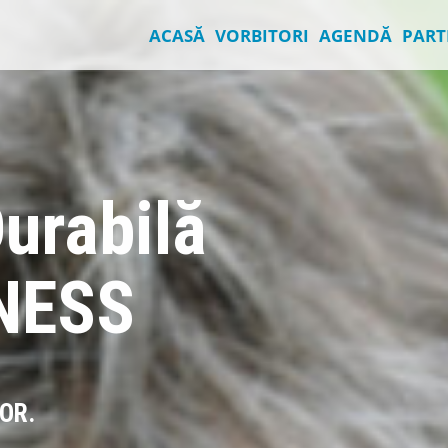
ACASĂ
VORBITORI
AGENDĂ
PART
urabilă
NESS
OR.